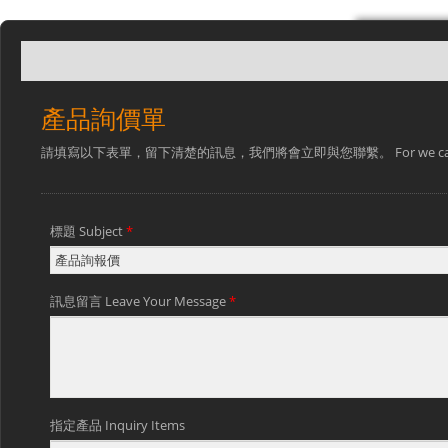
產品詢價單
請填寫以下表單，留下清楚的訊息，我們將會立即與您聯繫。 For we can provide you a b
標題 Subject
*
訊息留言 Leave Your Message
*
指定產品 Inquiry Items