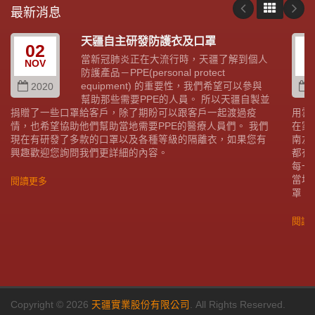
最新消息
天疆自主研發防護衣及口罩
02
當新冠肺炎正在大流行時，天疆了解到個人
NOV
A
防護產品－PPE(personal protect
equipment) 的重要性，我們希望可以參與
2020
幫助那些需要PPE的人員。 所以天疆自製並
捐贈了一些口罩給客戶，除了期盼可以跟客戶一起渡過疫
用雲
情，也希望協助他們幫助當地需要PPE的醫療人員們。 我們
在家
現在有研發了多款的口罩以及各種等級的隔離衣，如果您有
南友
興趣歡迎您詢問我們更詳細的內容。
都有
每一
當地
閱讀更多
罩。
閱讀
Copyright © 2026
天疆實業股份有限公司
. All Rights Reserved.