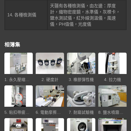
天疆有各種檢測儀，由左邊：厚度
計，織物密度鏡，水準儀，灰標卡，
14. 各種檢測儀
鹽水測試儀，紅外線測溫儀，風速
儀，PH值儀，光度儀
相簿集
1. 永久壓縮歪度測試器
2. 硬度計
3. 橡膠彈性機
4. 拉力機
5. 粘扣帶疲勞試驗機 (單純的AB扣)
6. 電動摩擦脫色試驗機
7. 耐磨試驗機
8. 鹽水噴霧試驗機