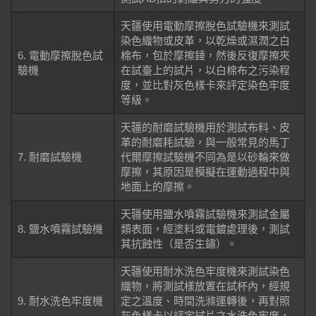
天疆使用電動摩擦脫色試驗機來測試
染色織物或皮革，以乾燥或濕潤之白
6. 電動摩擦脫色試
棉布，包於摩擦錘，然後反復摩擦夾
驗機
在試臺上的試片，以白棉布之污染程
度，並比對灰色樣卡來評定染色牢度
等級。
天疆的耐磨試驗機用於測試布料、皮
革的耐磨耗試驗，與一般常見的馬丁
7. 耐磨試驗機
代爾摩擦試驗機不同為是以砂輪來做
摩擦，其原因是模擬在運動過程中與
地面上的摩擦。
天疆使用鹽水噴霧試驗機來測試金屬
8. 鹽水噴霧試驗機
類表面，經塗料或電鍍處理後，測試
其抗蝕性（是否生鏽）。
天疆使用耐水洗色牢度機來測試染色
織物，將測試樣放置在試杯內，經規
9. 耐水洗色牢度機
定之溫度、時間洗滌運轉後，再對照
灰色樣卡以評定試片之水洗色牢度，