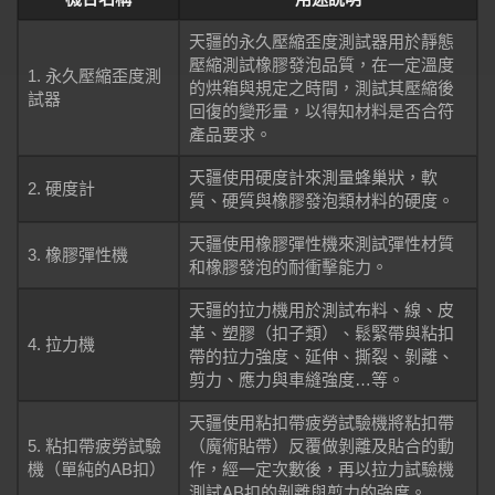
天疆的永久壓縮歪度測試器用於靜態
壓縮測試橡膠發泡品質，在一定溫度
1. 永久壓縮歪度測
的烘箱與規定之時間，測試其壓縮後
試器
回復的變形量，以得知材料是否合符
產品要求。
天疆使用硬度計來測量蜂巢狀，軟
2. 硬度計
質、硬質與橡膠發泡類材料的硬度。
天疆使用橡膠彈性機來測試彈性材質
3. 橡膠彈性機
和橡膠發泡的耐衝擊能力。
天疆的拉力機用於測試布料、線、皮
革、塑膠（扣子類）、鬆緊帶與粘扣
4. 拉力機
帶的拉力強度、延伸、撕裂、剝離、
剪力、應力與車縫強度…等。
天疆使用粘扣帶疲勞試驗機將粘扣帶
5. 粘扣帶疲勞試驗
（魔術貼帶）反覆做剝離及貼合的動
機（單純的AB扣）
作，經一定次數後，再以拉力試驗機
測試AB扣的剝離與剪力的強度。