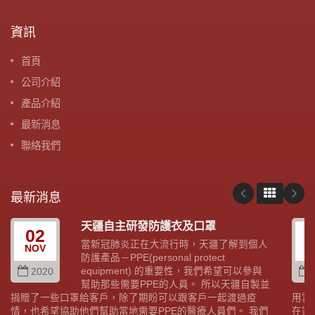
資訊
首頁
公司介紹
產品介紹
最新消息
聯絡我們
最新消息
天疆自主研發防護衣及口罩
02
當新冠肺炎正在大流行時，天疆了解到個人
NOV
A
防護產品－PPE(personal protect
equipment) 的重要性，我們希望可以參與
2020
幫助那些需要PPE的人員。 所以天疆自製並
捐贈了一些口罩給客戶，除了期盼可以跟客戶一起渡過疫
用雲
情，也希望協助他們幫助當地需要PPE的醫療人員們。 我們
在家