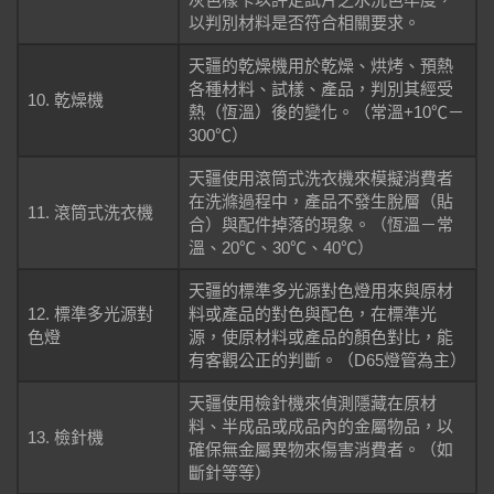
以判別材料是否符合相關要求。
天疆的乾燥機用於乾燥、烘烤、預熱
各種材料、試樣、產品，判別其經受
10. 乾燥機
熱（恆溫）後的變化。（常溫+10℃－
300℃）
天疆使用滾筒式洗衣機來模擬消費者
在洗滌過程中，產品不發生脫層（貼
11. 滾筒式洗衣機
合）與配件掉落的現象。（恆溫－常
溫、20℃、30℃、40℃）
天疆的標準多光源對色燈用來與原材
12. 標準多光源對
料或產品的對色與配色，在標準光
色燈
源，使原材料或產品的顏色對比，能
有客觀公正的判斷。（D65燈管為主）
天疆使用檢針機來偵測隱藏在原材
料、半成品或成品內的金屬物品，以
13. 檢針機
確保無金屬異物來傷害消費者。（如
斷針等等）