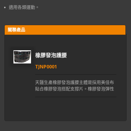
適用各類運動。
關聯產品
橡膠發泡護腰
TJNP0001
天疆生產橡膠發泡護腰主體是採用美佳布
貼合橡膠發泡搭配支撐片。橡膠發泡彈性
佳可保護腰部肌肉，牛筋鬆緊帶透氣性佳
且延伸性高，穿戴時更能貼合腰部位置。
天疆護腰版型設計能完整包覆腰背部，穿
戴護腰可支撐腰部減少後腰損傷的疼痛感
獲得舒緩也可避免造成二度傷害。我們的
護腰在台灣／大陸／越南生產，搭配專業