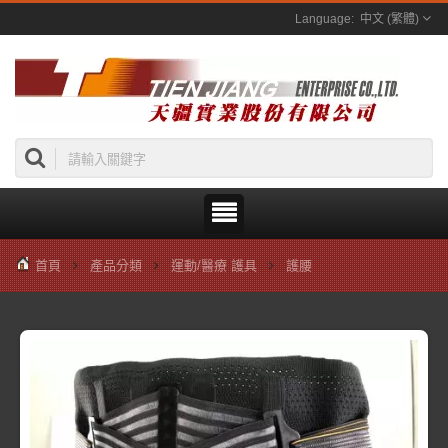
中文 (繁體)
首頁
產品分類
運動/醫療 護具
護腰