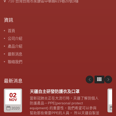
710 台灣台南市永康區中華路619巷20號3樓
資訊
首頁
公司介紹
產品介紹
最新消息
聯絡我們
最新消息
天疆自主研發防護衣及口罩
02
當新冠肺炎正在大流行時，天疆了解到個人
NOV
A
防護產品－PPE(personal protect
equipment) 的重要性，我們希望可以參與
2020
幫助那些需要PPE的人員。 所以天疆自製並