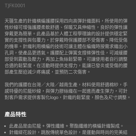
TJFK0001
天疆生產的針織橫編護腰採用四向高彈針織面料，所使用的彈
性紗線可增強護腰柔軟舒適、保暖又具伸縮性，良好的彈性讓
穿戴更為簡單。此產品基於人體工程學理論的設計提供穩定緊
實的支撐性與包覆力，於穿戴時保護腰部不受傷害、降低受傷
的機率。針織利用橫編的技術可讓主體在編織時按需求織出小
孔洞，使產品更透氣。護腰配上彈簧支撐條彈性佳，可減緩腰
部受到震動及壓力，再加上魚絲鬆緊帶，可讓使用者自行調整
合適的鬆緊度，在活動時提供支撐力，能讓已發炎或受傷的腰
部產生壓迫減少疼痛感，並預防二次傷害。
我們的護腰在台灣／大陸／越南生產，材料使用舒適棉紗，手
感特優的尼龍紗線，與彈力膠絲織在一起進而產生彈力，可針
對客戶需求提供客製化logo，針織的鬆緊度，顏色及尺寸調整。
產品特性
此產品是由尼龍 + 彈性纖維 + 聚酯纖維的橫編針織製成。
針織緹花設計，跳脫傳統單色設計，是運動與時尚的完美結