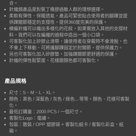
合。
針織類產品是對氯丁橡膠過敏人群的理想選擇。
柔軟有彈性、保暖透氣，產品可緊密貼合使用者的腳踝並提
供踝關節穩定的支撐性，提供360度完美的保護。
橫編針織可以織出多樣化的花紋，如果需放入其他的支撐材
料，我們可以在編織的過程中造出一個小口袋。
可客製化加上矽膠止滑帶，讓使用者在穿戴時不會滑脫，也
不會上下移動，可將護腳踝固定於肘關節，提供保護力。
另也可客製化加入矽膠墊，加強踝關節更舒適的保護。
針織的彈性鬆緊度、花樣跟顏色都可客製化。
產品規格
尺寸：S、M、L、XL。
顏色：黑色 / 深藍色 / 灰色 / 綠色…等等。顏色、花樣可客製
化。
最低訂購量：2000 PCS / 一個尺寸。
客製化Logo：電繡。
包裝：散裝 / OPP 塑膠袋 + 客製化紙卡 / 客製化彩盒，紙
箱。