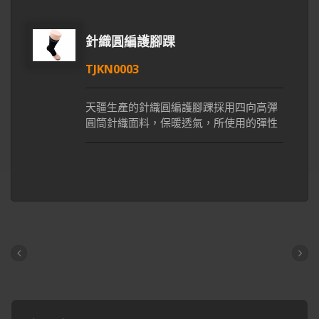
撐。回收紗布料符合減廢再生，綠色環保
概念。穿戴護腳踝可以保護關節，減緩疼
痛。開放式設計，可自行調整魔術氈鬆緊
針織圓編護腳踝
度和易於穿戴。我們的護腳踝在台灣／大
TJKN0003
陸／越南生產，搭配專業Neoprene製造商
提供不同等級Neoprene和布料進行貼合，
專業研發團隊可針對客戶需求提供客製化
天疆生產的針織圓編護腳踝採用四向高彈
產品設計。
圓筒針織面料，保暖透氣，所使用的彈性
紗線可增強護腳踝柔軟舒適且具伸縮性，
良好的彈性使穿戴更為簡單。此產品基於
人體工程學理論的設計提供穩定緊實的支
撐性與包覆力，於穿戴時保護踝關節不受
傷害。利用圓編的針織技術使護腳踝一體
成型減少車縫，降低穿戴者皮膚與產品的
磨擦感。在腳踝關節位置加上矽膠墊，提
供舒適的壓迫力，減少肌肉震動、緩解疼
痛感，有助於患處快速恢復。穿戴護腳踝
能讓已發炎或受傷的踝關節產生壓迫減少
疼痛感，預防二次傷害。我們的護腳踝在
台灣／大陸／越南生產，材料使用舒適棉