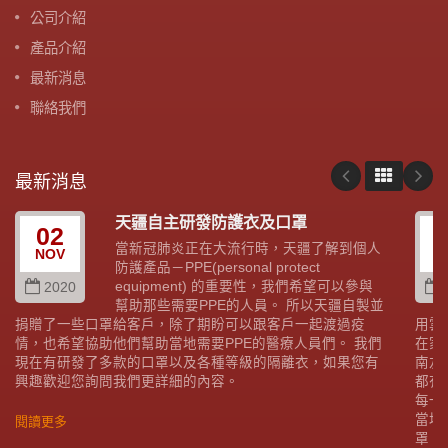
公司介紹
產品介紹
最新消息
聯絡我們
最新消息
天疆自主研發防護衣及口罩
02
當新冠肺炎正在大流行時，天疆了解到個人
NOV
A
防護產品－PPE(personal protect
equipment) 的重要性，我們希望可以參與
2020
幫助那些需要PPE的人員。 所以天疆自製並
捐贈了一些口罩給客戶，除了期盼可以跟客戶一起渡過疫
用雲
情，也希望協助他們幫助當地需要PPE的醫療人員們。 我們
在家
現在有研發了多款的口罩以及各種等級的隔離衣，如果您有
南友
興趣歡迎您詢問我們更詳細的內容。
都有
每一
當地
閱讀更多
罩。