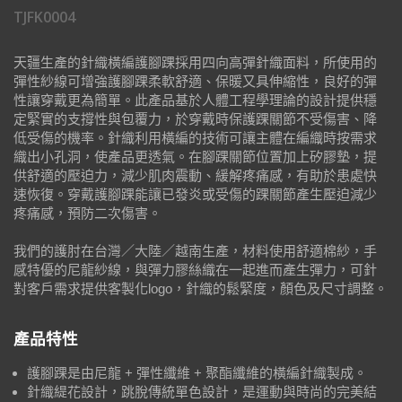
TJFK0004
天疆生產的針織橫編護腳踝採用四向高彈針織面料，所使用的
彈性紗線可增強護腳踝柔軟舒適、保暖又具伸縮性，良好的彈
性讓穿戴更為簡單。此產品基於人體工程學理論的設計提供穩
定緊實的支撐性與包覆力，於穿戴時保護踝關節不受傷害、降
低受傷的機率。針織利用橫編的技術可讓主體在編織時按需求
織出小孔洞，使產品更透氣。在腳踝關節位置加上矽膠墊，提
供舒適的壓迫力，減少肌肉震動、緩解疼痛感，有助於患處快
速恢復。穿戴護腳踝能讓已發炎或受傷的踝關節產生壓迫減少
疼痛感，預防二次傷害。
我們的護肘在台灣／大陸／越南生產，材料使用舒適棉紗，手
感特優的尼龍紗線，與彈力膠絲織在一起進而產生彈力，可針
對客戶需求提供客製化logo，針織的鬆緊度，顏色及尺寸調整。
產品特性
護腳踝是由尼龍 + 彈性纖維 + 聚酯纖維的橫編針織製成。
針織緹花設計，跳脫傳統單色設計，是運動與時尚的完美結