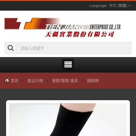
中文 (繁體)
首頁
產品分類
運動/醫療 護具
護腳踝