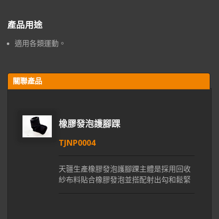
產品用途
適用各類運動。
關聯產品
橡膠發泡護腳踝
TJNP0004
天疆生產橡膠發泡護腳踝主體是採用回收
紗布料貼合橡膠發泡並搭配射出勾和鬆緊
帶製成。天疆生產的橡膠發泡護腳踝主體
是採用回收紗布料貼合橡膠發泡。橡膠發
泡彈性佳可使關節肌肉得到完整包覆和支