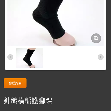
發送詢問
針織橫編護腳踝