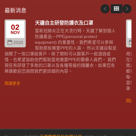
最新消息
天疆自主研發防護衣及口罩
02
當新冠肺炎正在大流行時，天疆了解到個人
NOV
A
防護產品－PPE(personal protect
equipment) 的重要性，我們希望可以參與
2020
幫助那些需要PPE的人員。 所以天疆自製並
捐贈了一些口罩給客戶，除了期盼可以跟客戶一起渡過疫
用雲
情，也希望協助他們幫助當地需要PPE的醫療人員們。 我們
在家
現在有研發了多款的口罩以及各種等級的隔離衣，如果您有
南友
興趣歡迎您詢問我們更詳細的內容。
都有
每一
當地
閱讀更多
罩。
閱讀