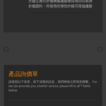
天疆生產的針織橫編護腳踝採用四向高彈
疼痛感，預防二次傷害。我們的護腳踝在
針織面料，所使用的彈性紗線可增強護腳
台灣／大陸／越南生產，材料使用舒適棉
踝柔軟舒適、保暖又具伸縮性，良好的彈
紗，手感特優的尼龍紗線，與彈力膠絲織
性讓穿戴更為簡單。此產品基於人體工程
在一起進而產生彈力，可針對客戶需求提
學理論的設計提供穩定緊實的支撐性與包
供客製化logo，針織的鬆緊度，顏色及尺
覆力，於穿戴時保護踝關節不受傷害、降
寸調整。
低受傷的機率。針織利用橫編的技術可讓
主體在編織時按需求織出小孔洞，使產品
更透氣。在腳踝關節位置加上矽膠墊，提
供舒適的壓迫力，減少肌肉震動、緩解疼
痛感，有助於患處快速恢復。穿戴護腳踝
能讓已發炎或受傷的踝關節產生壓迫減少
疼痛感，預防二次傷害。我們的護肘在台
灣／大陸／越南生產，材料使用舒適棉
紗，手感特優的尼龍紗線，與彈力膠絲織
在一起進而產生彈力，可針對客戶需求提
供客製化logo，針織的鬆緊度，顏色及尺
寸調整。