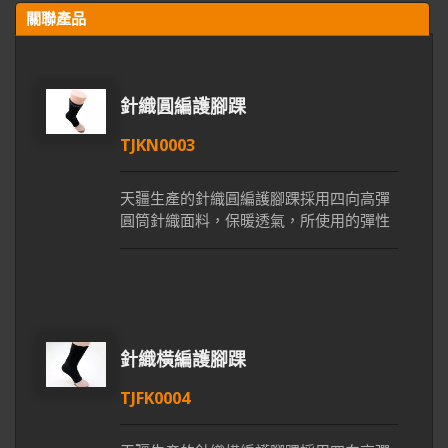
關聯產品
針織圓編護腳踝
TJKN0003
天疆生產的針織圓編護腳踝採用四向高彈
圓筒針織面料，保暖透氣，所使用的彈性
紗線可增強護腳踝柔軟舒適且具伸縮性，
良好的彈性使穿戴更為簡單。此產品基於
人體工程學理論的設計提供穩定緊實的支
撐性與包覆力，於穿戴時保護踝關節不受
傷害。利用圓編的針織技術使護腳踝一體
成型減少車縫，降低穿戴者皮膚與產品的
針織橫編護腳踝
磨擦感。在腳踝關節位置加上矽膠墊，提
TJFK0004
供舒適的壓迫力，減少肌肉震動、緩解疼
痛感，有助於患處快速恢復。穿戴護腳踝
能讓已發炎或受傷的踝關節產生壓迫減少